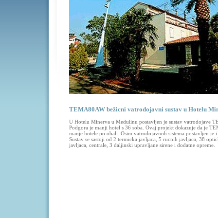
TEMA80AW bežicni vatrodojavni sustav u Hotelu Mi
U Hotelu Minerva u Medulinu postavljen je sustav vatrodojave 
Podgora je manji hotel s 36 soba. Ovaj projekt dokazuje da je T
manje hotele po obali. Osim vatrodojavnoh sistema postavljen je i
Sustav se sastoji od 2 termicka javljaca, 5 rucnih javljaca, 38 opti
javljaca, centrale, 3 daljinski upravljane sirene i dodatne opreme.