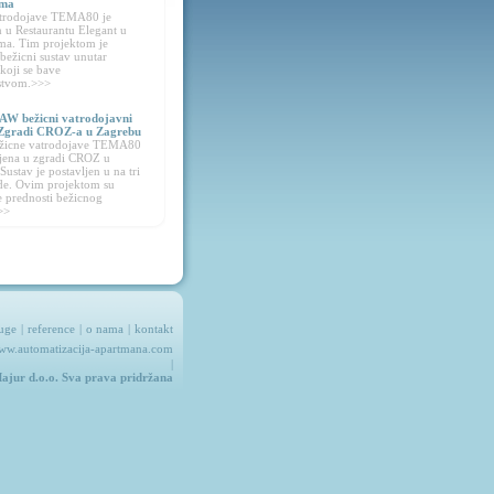
ima
atrodojave TEMA80 je
n u Restaurantu Elegant u
ma. Tim projektom je
bežicni sustav unutar
 koji se bave
jstvom.>>>
W bežicni vatrodojavni
 Zgradi CROZ-a u Zagrebu
ežicne vatrodojave TEMA80
ljena u zgradi CROZ u
Sustav je postavljen u na tri
de. Ovim projektom su
 prednosti bežicnog
>>
uge
|
reference
|
o nama
|
kontakt
ww.automatizacija-apartmana.com
|
jur d.o.o. Sva prava pridržana