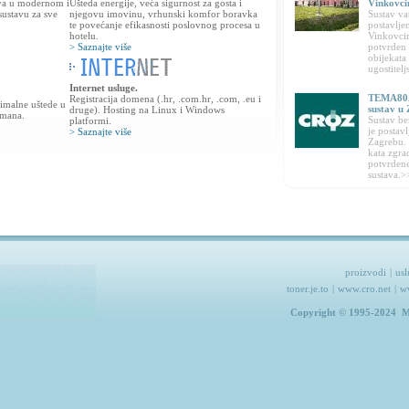
ava u modernom i
Ušteda energije, veća sigurnost za gosta i
Vinkovc
ustavu za sve
njegovu imovinu, vrhunski komfor boravka
Sustav v
te povećanje efikasnosti poslovnog procesa u
postavlje
hotelu.
Vinkovci
> Saznajte više
potvrden 
obijekata
ugostitel
Internet usluge.
.
TEMA80A
Registracija domena (.hr, .com.hr, .com, .eu i
imalne uštede u
sustav u
druge). Hosting na Linux i Windows
rmana.
Sustav b
platformi.
je postav
> Saznajte više
Zagrebu. 
kata zgra
potvrdene
sustava.>
proizvodi
|
usl
toner.je.to
|
www.cro.net
|
w
Copyright © 1995-2024 Ma