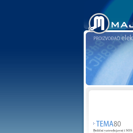
Bežični vatrodojavni i SOS 