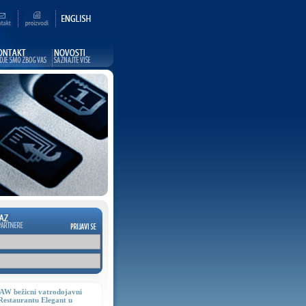
W bežicni vatrodojavni
 Restaurantu Elegant u