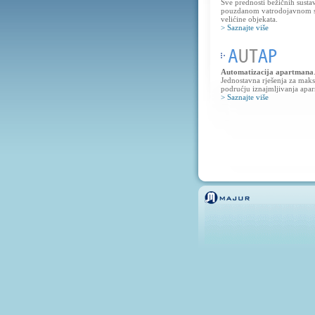
Sve prednosti bežičnih sust
pouzdanom vatrodojavnom s
velićine objekata.
> Saznajte više
Automatizacija apartmana
Jednostavna rješenja za maks
podrućju iznajmljivanja apa
> Saznajte više