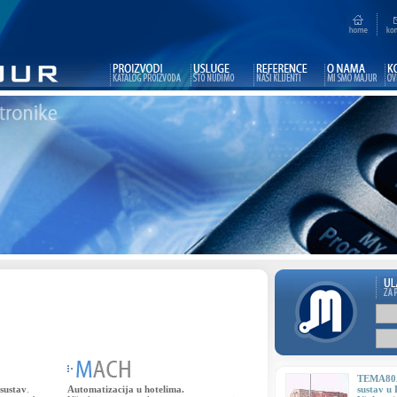
TEMA80A
sustav
.
Automatizacija u hotelima.
sustav u